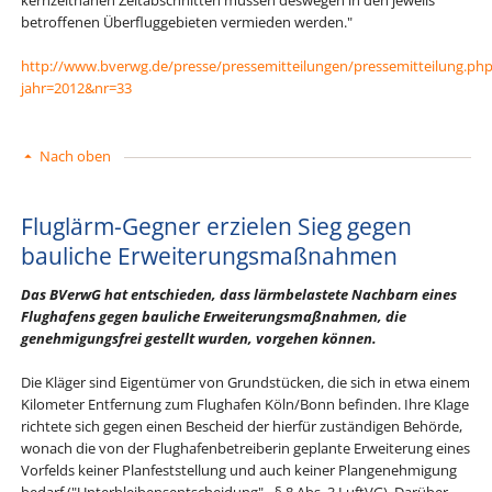
kernzeitnahen Zeitabschnitten müssen deswegen in den jeweils
betroffenen Überfluggebieten vermieden werden."
http://www.bverwg.de/presse/pressemitteilungen/pressemitteilung.ph
jahr=2012&nr=33
Nach oben
Fluglärm-Gegner erzielen Sieg gegen
bauliche Erweiterungsmaßnahmen
Das BVerwG hat entschieden, dass lärmbelastete Nachbarn eines
Flughafens gegen bauliche Erweiterungsmaßnahmen, die
genehmigungsfrei gestellt wurden, vorgehen können.
Die Kläger sind Eigentümer von Grundstücken, die sich in etwa einem
Kilometer Entfernung zum Flughafen Köln/Bonn befinden. Ihre Klage
richtete sich gegen einen Bescheid der hierfür zuständigen Behörde,
wonach die von der Flughafenbetreiberin geplante Erweiterung eines
Vorfelds keiner Planfeststellung und auch keiner Plangenehmigung
bedarf ("Unterbleibensentscheidung" - § 8 Abs. 3 LuftVG). Darüber