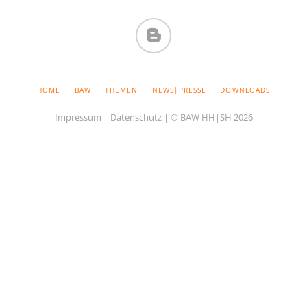
BAW-
BLOG
NAVIGATION
HOME
BAW
THEMEN
NEWS|PRESSE
DOWNLOADS
ÜBERSPRINGEN
Impressum
|
Datenschutz
| © BAW HH|SH 2026